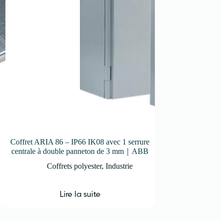
Coffret ARIA 86 – IP66 IK08 avec 1 serrure
Châssis de montage
｜
centrale à double panneton de 3 mm｜ABB
mod
Coffrets polyester
,
Industrie
Coffrets
Lire la suite
Lir