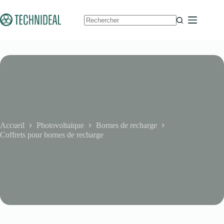
Passer
au
contenu
Aucun
résultat
Accueil
Photovoltaïque
Bornes de recharge
Coffrets pour bornes de recharge