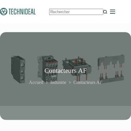
Passer
au
contenu
Aucun
résultat
Contacteurs AF
Accueil
Industrie
Contacteurs AF