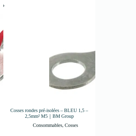
Cosses rondes pré-isolées – BLEU 1,5 –
Cosses rondes pré-i
2,5mm² M5｜BM Group
M3｜
Consommables
,
Cosses
Cons