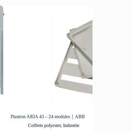
Coffret ARIA 43 – 
Plastron ARIA 43 – 24 modules｜ABB
centrale à doubl
Coffrets polyester
,
Industrie
Coffrets