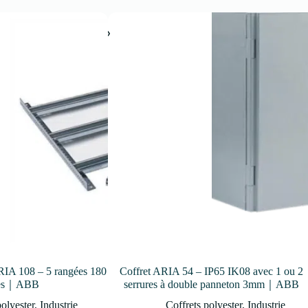
RIA 108 – 5 rangées 180
Coffret ARIA 54 – IP65 IK08 avec 1 ou 2
les｜ABB
serrures à double panneton 3mm｜ABB
polyester
,
Industrie
Coffrets polyester
,
Industrie