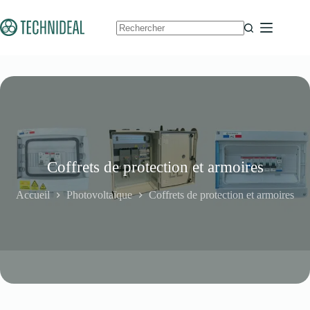
Passer
au
contenu
Aucun
résultat
Coffrets de protection et armoires
Accueil
Photovoltaïque
Coffrets de protection et armoires