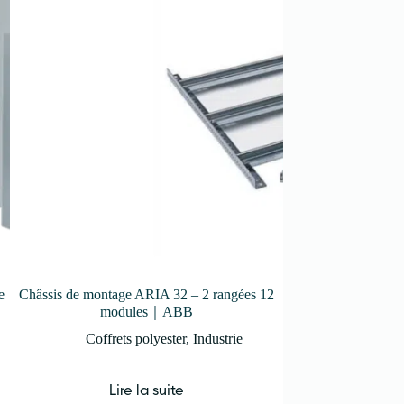
e
Châssis de montage ARIA 32 – 2 rangées 12
Coffret ARIA 54 –
modules｜ABB
serrures à dou
Coffrets polyester
,
Industrie
Coffrets
Lire la suite
Lir